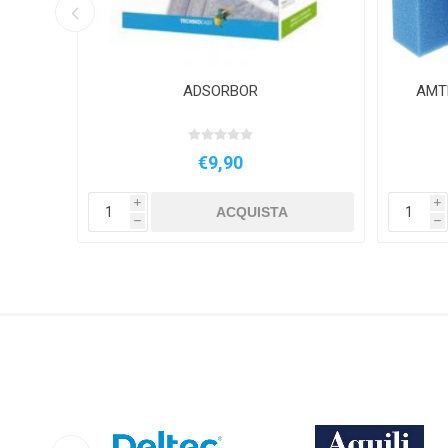
ADSORBOR
AMTR
€9,90
i
i
ACQUISTA
h
h
DELTEC
AQUILI