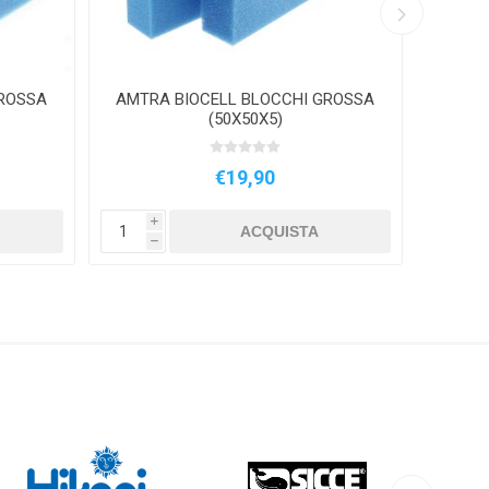
GROSSA
AMTRA BIOCELL BLOCCHI GROSSA
AMTR
(50X50X5)
€19,90
i
i
ACQUISTA
h
h
HIKARI
SICCE