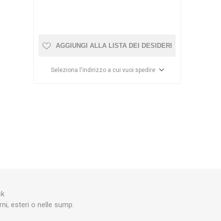
ISTICA
DD
OSAGA
AGGIUNGI ALLA LISTA DEI DESIDERI
Seleziona l'indirizzo a cui vuoi spedire
MEDIC
ECOTECH
AQUA
ILLUMINATION
SE
BIORB
HOBBY
ck
rni, esteri o nelle sump.