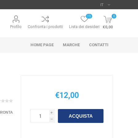
(0)
0
Profilo
Confronta i prodotti
Lista dei desideri
€0,00
HOME PAGE
MARCHE
CONTATTI
€12,00
UO
HIKARI
SICCE
FRONTA
i
ACQUISTA
h