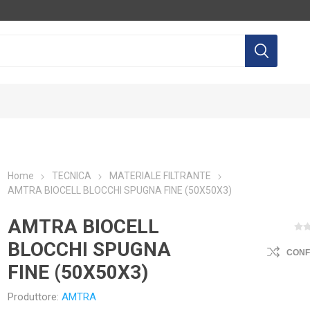
Home
TECNICA
MATERIALE FILTRANTE
AMTRA BIOCELL BLOCCHI SPUGNA FINE (50X50X3)
LTEC
AQUILI
AGP
EQ
AMTRA BIOCELL
BLOCCHI SPUGNA
CON
FINE (50X50X3)
Produttore:
AMTRA