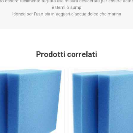
uò essere facilmente tagliata alla misura desiderata per essere adattata a 
esterni o sump
Idonea per l’uso sia in acquari d’acqua dolce che marina
Prodotti correlati