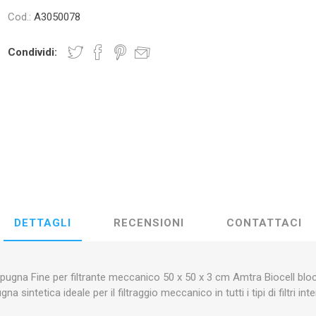
OCI
AMTRA
ZOLUX
AQUAR
Cod.:
A3050078
Condividi:
EIM
PRODIBIO
NYOS
AQUA 
Y LED
EDEN
PONTEC
OA
DETTAGLI
RECENSIONI
CONTATTACI
pugna Fine per filtrante meccanico 50 x 50 x 3 cm Amtra Biocell blo
intetica ideale per il filtraggio meccanico in tutti i tipi di filtri inte