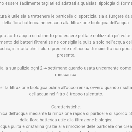
NNA
TWINSTAR
SALIFERT
KORA
o essere facilmente tagliati ed adattati a qualsiasi tipologia di form
UMENTS
ZU
tura è utile sia a trattenere le particelle di sporcizia, sia a fungere 
della flora batterica necessaria alla filtrazione biologica dell’acqua.
o sotto acqua di rubinetto può essere pulita e riutilizzata più volte. 
ento dei batteri filtranti se ne consiglia la pulizia solo nell’acqua d
chio, in modo che il cloro presente nell’acqua di rubinetto non possa
 SEA
FAUNA MARIN
ATI
DU
presente.
glia la sua pulizia ogni 2-4 settimane quando usata unicamente come m
meccanica.
r la filtrazione biologica pulirla all’occorrenza, ovvero quando risulta
HG
POLYP LAB
AQUAEL
FERP
dell’acqua nel filtro è troppo rallentato.
Caratteristiche:
ica dell’acqua mediante la rimozione rapida di particelle di sporco. 
della flora batterica utile alla filtrazione biologica
qua pulita e cristallina grazie alla rimozione delle particelle che cre