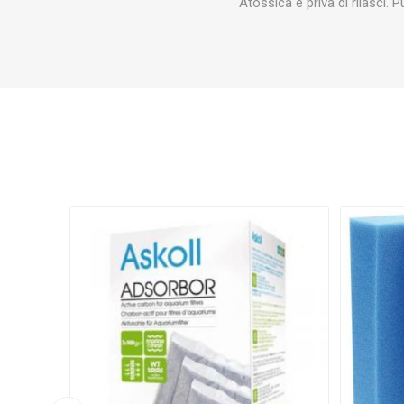
Atossica e priva di rilasci. P