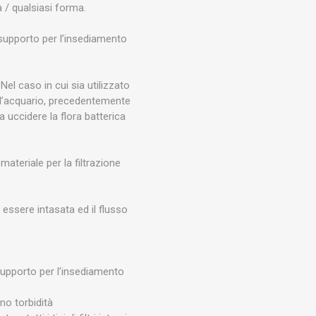
LLEN
JUWEL
JBL
a / qualsiasi forma.
CHT
da supporto per l’insediamento
Nel caso in cui sia utilizzato
ell’acquario, precedentemente
 uccidere la flora batterica
PLA
AQPET
AQUAFOREST
ateriale per la filtrazione
 essere intasata ed il flusso
LAST
OCEANLIFE
Supporto per l’insediamento
ano torbidità