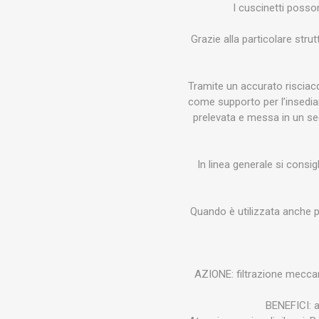
HM
ROWA
HA
I cuscinetti posson
ELECTRONICS
INSTR
Grazie alla particolare strut
Tramite un accurato risciacqu
come supporto per l’insediam
prelevata e messa in un sec
JEBAO
SCHEGO
RED
In linea generale si consi
Quando è utilizzata anche pe
EASY REEFS
TUNZE
S
AZIONE: filtrazione meccan
BENEFICI: ac