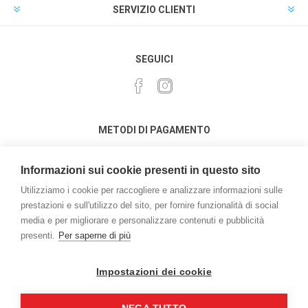
SERVIZIO CLIENTI
SEGUICI
METODI DI PAGAMENTO
Informazioni sui cookie presenti in questo sito
Utilizziamo i cookie per raccogliere e analizzare informazioni sulle
prestazioni e sull'utilizzo del sito, per fornire funzionalità di social
media e per migliorare e personalizzare contenuti e pubblicità
Powered by
nopCommerce
presenti.
Per saperne di più
Credits:
vulcanoteam.it
Copyright © 2026 L'acquario di Marchetto Enrico . Tutti i diritti
Impostazioni dei cookie
riservati | P.iva e C.F. 03162050276