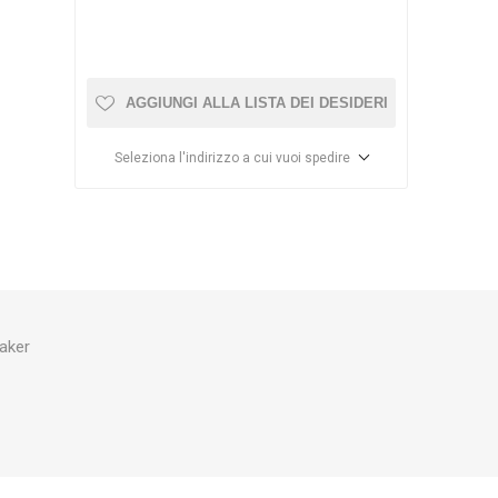
ISTICA
DD
OSAGA
AGGIUNGI ALLA LISTA DEI DESIDERI
Seleziona l'indirizzo a cui vuoi spedire
MEDIC
ECOTECH
AQUA
ILLUMINATION
aker
SE
BIORB
HOBBY