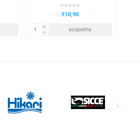
€10,90
i
i
ACQUISTA
h
h
HIKARI
SICCE