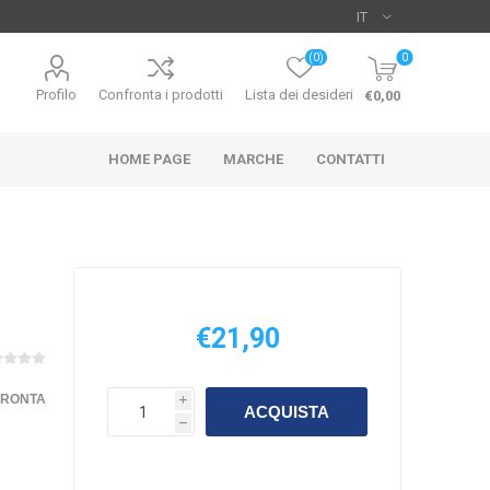
(0)
0
Profilo
Confronta i prodotti
Lista dei desideri
€0,00
HOME PAGE
MARCHE
CONTATTI
€21,90
UO
HIKARI
SICCE
FRONTA
i
ACQUISTA
h