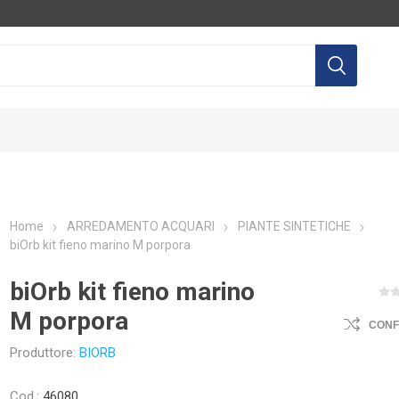
Home
ARREDAMENTO ACQUARI
PIANTE SINTETICHE
biOrb kit fieno marino M porpora
LTEC
AQUILI
AGP
EQ
biOrb kit fieno marino
M porpora
CON
Produttore:
BIORB
Cod.:
46080