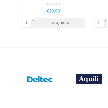
€10,90
i
i
ACQUISTA
h
h
DELTEC
AQUILI