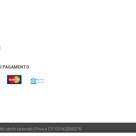
DI PAGAMENTO
i diritti riservati | P.iva e C.F. 03162050276