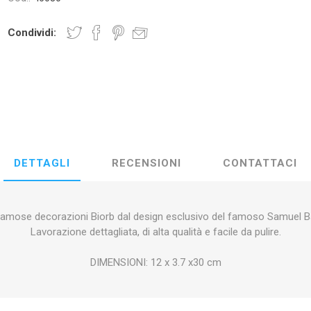
OCI
AMTRA
ZOLUX
AQUAR
Condividi:
EIM
PRODIBIO
NYOS
AQUA 
DETTAGLI
RECENSIONI
CONTATTACI
famose decorazioni Biorb dal design esclusivo del famoso Samuel B
Y LED
EDEN
PONTEC
OA
Lavorazione dettagliata, di alta qualità e facile da pulire.
DIMENSIONI: 12 x 3.7 x30 cm