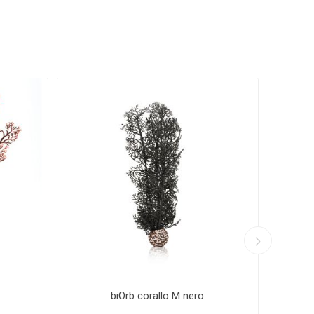
LLEN
JUWEL
JBL
CHT
PLA
AQPET
AQUAFOREST
LAST
OCEANLIFE
i
biOrb corallo M nero