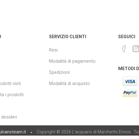
O
SERVIZIO CLIENTI
SEGUICI
Resi
Modalità di pagamento
METODI 
Spedizioni
odotti visti
Modalità di acquisto
a i prodotti
i desideri
ulcanoteam.it
Copyright © 2026 L'acquario di Marchetto Enrico . Tutti 