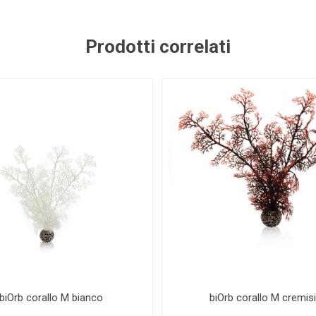
NNA
TWINSTAR
SALIFERT
KORA
UMENTS
ZU
Prodotti correlati
 SEA
FAUNA MARIN
ATI
DU
HG
POLYP LAB
AQUAEL
FERP
biOrb corallo M bianco
biOrb corallo M cremis