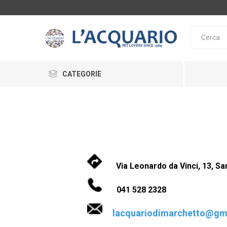
CATEGORIE
ACQUARI E SUPPORTI
ARREDAMENTO ACQUARI
ALIMENTAZIONE
SERA
TETRA
DE
Via Leonardo da Vinci, 13, San
LAGHETTO
INTEGRATORI
041 528 2328
ACCESSORI
lacquariodimarchetto@gm