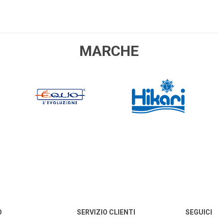
OCI
AMTRA
ZOLUX
AQUAR
MARCHE
EIM
PRODIBIO
NYOS
AQUA 
HIKARI
SICCE
Y LED
EDEN
PONTEC
OA
O
SERVIZIO CLIENTI
SEGUICI