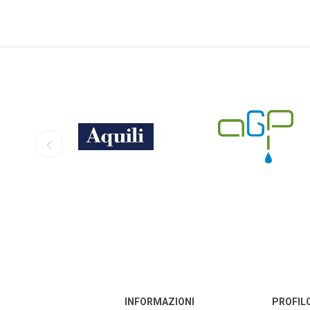
TECNICA ACQUA SALATA
NEWA
ASKOLL
CR
TECNICA
OSAGA
MANTOVANI
EH
AGP
EQUO
SEACHEM
TUNZE
EAS
INFORMAZIONI
PROFIL