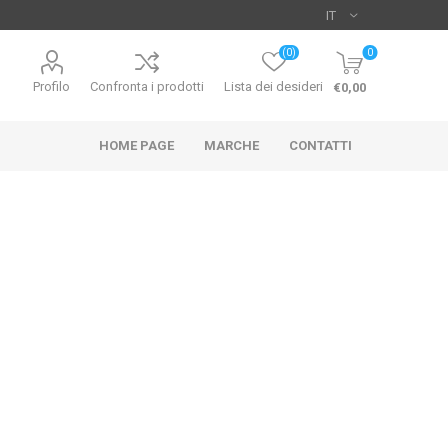
(0)
0
Profilo
Confronta i prodotti
Lista dei desideri
€0,00
HOME PAGE
MARCHE
CONTATTI
UO
HIKARI
SICCE