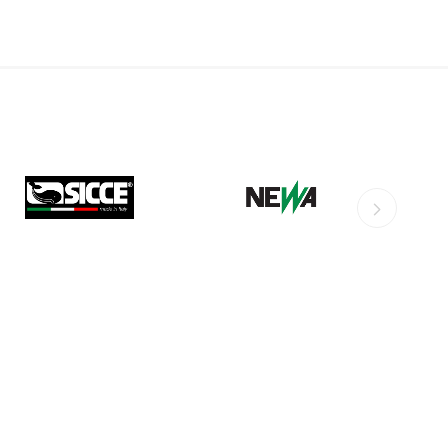
ISTICA
DD
OSAGA
MEDIC
ECOTECH
AQUA
NEWA
ASKOLL
ILLUMINATION
SE
BIORB
HOBBY