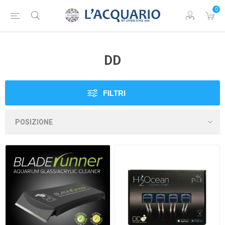
0
DD
FILTRI