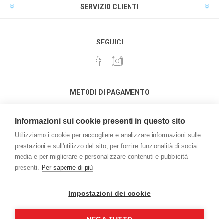
SERVIZIO CLIENTI
SEGUICI
METODI DI PAGAMENTO
Informazioni sui cookie presenti in questo sito
Utilizziamo i cookie per raccogliere e analizzare informazioni sulle
prestazioni e sull'utilizzo del sito, per fornire funzionalità di social
media e per migliorare e personalizzare contenuti e pubblicità
Powered by
nopCommerce
presenti.
Per saperne di più
Credits:
vulcanoteam.it
Copyright © 2026 L'acquario di Marchetto Enrico . Tutti i diritti
Impostazioni dei cookie
riservati | P.iva e C.F. 03162050276