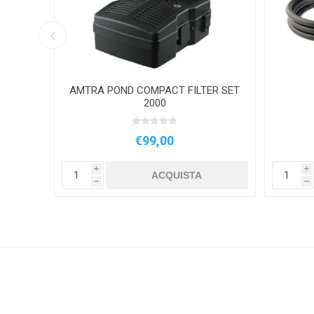
00
AMTRA POND COMPACT FILTER SET
2000
€99,00
i
i
ACQUISTA
h
h
DELTEC
AQUILI