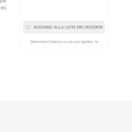
uper
ISTICA
DD
OSAGA
ati,
AGGIUNGI ALLA LISTA DEI DESIDERI
Seleziona l'indirizzo a cui vuoi spedire
MEDIC
ECOTECH
AQUA
ILLUMINATION
SE
BIORB
HOBBY