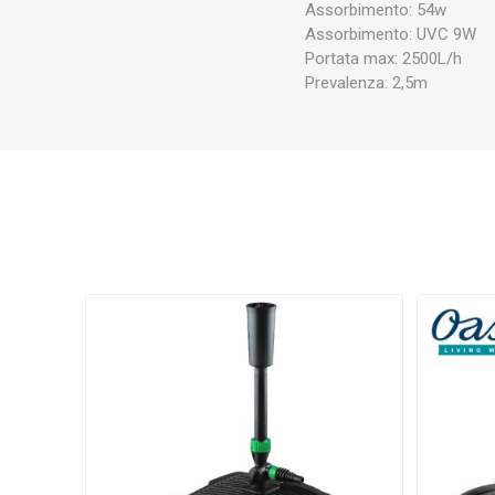
HM
ROWA
HA
Assorbimento: 54w
ELECTRONICS
INSTR
Assorbimento: UVC 9W
Portata max: 2500L/h
Prevalenza: 2,5m
JEBAO
SCHEGO
RED
EASY REEFS
TUNZE
S