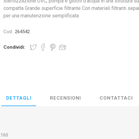
sterilizzazione UVC, pompa e giochi d’acqua in una struttura s
OCI
AMTRA
ZOLUX
AQUAR
compatta Grande superficie filtrante Con materiali filtranti separ
per una manutenzione semplificata
Cod.:
264542
Condividi:
EIM
PRODIBIO
NYOS
AQUA 
Y LED
EDEN
PONTEC
OA
DETTAGLI
RECENSIONI
CONTATTACI
z160