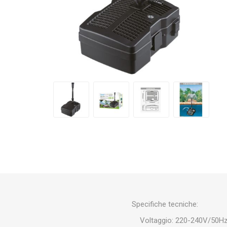
TECNICA ACQUA SALATA
NEWA
ASKOLL
CR
TECNICA
OSAGA
MANTOVANI
EH
SEACHEM
TUNZE
EAS
Specifiche tecniche:
Voltaggio: 220-240V/50H