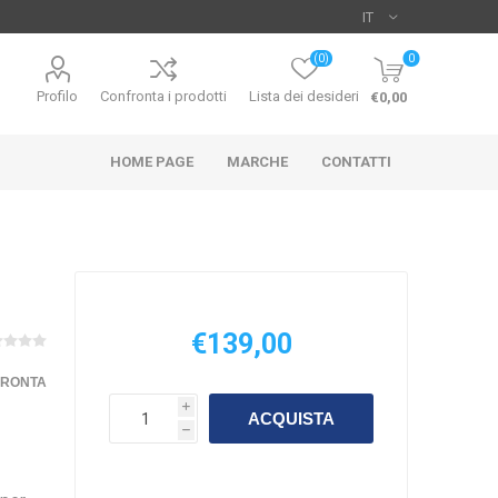
(0)
0
Profilo
Confronta i prodotti
Lista dei desideri
€0,00
HOME PAGE
MARCHE
CONTATTI
€139,00
UO
HIKARI
SICCE
FRONTA
i
ACQUISTA
h