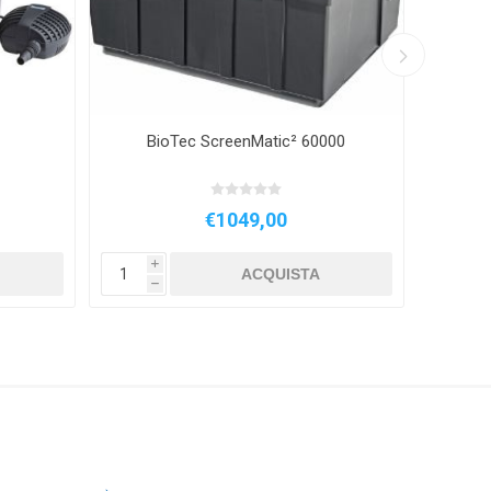
BioTec ScreenMatic² 60000
€1049,00
i
i
ACQUISTA
h
h
HIKARI
SICCE