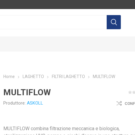
Home
LAGHETTO
FILTRI LAGHETTO
MULTIFLOW
MULTIFLOW
LTEC
AQUILI
AGP
EQ
Produttore:
ASKOLL
CON
MULTIFLOW combina filtrazione meccanica e biologica,