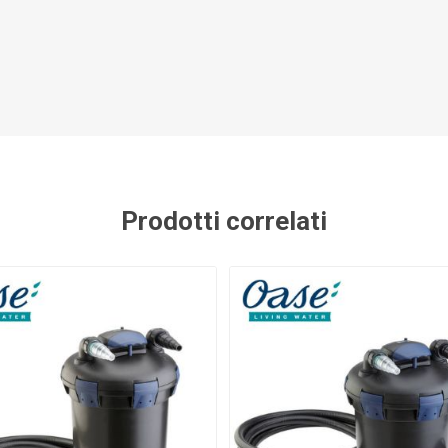
NNA
TWINSTAR
SALIFERT
KORA
UMENTS
ZU
 SEA
FAUNA MARIN
ATI
DU
Prodotti correlati
HG
POLYP LAB
AQUAEL
FERP