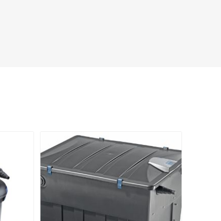
LLEN
JUWEL
JBL
CHT
PLA
AQPET
AQUAFOREST
LAST
OCEANLIFE