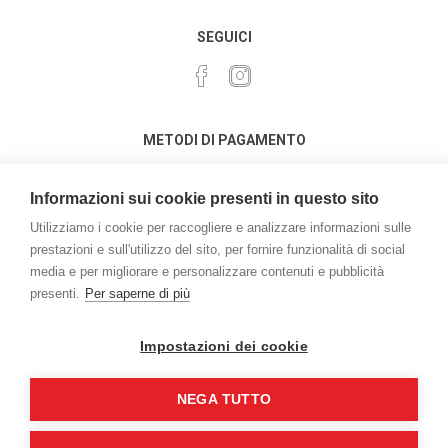
SEGUICI
METODI DI PAGAMENTO
Informazioni sui cookie presenti in questo sito
Utilizziamo i cookie per raccogliere e analizzare informazioni sulle
prestazioni e sull'utilizzo del sito, per fornire funzionalità di social
media e per migliorare e personalizzare contenuti e pubblicità
Powered by
nopCommerce
presenti.
Per saperne di più
Credits:
vulcanoteam.it
Copyright © 2026 L'acquario di Marchetto Enrico . Tutti i diritti
Impostazioni dei cookie
riservati | P.iva e C.F. 03162050276
NEGA TUTTO