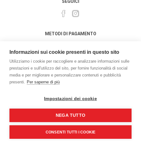
SEGUICI
METODI DI PAGAMENTO
Informazioni sui cookie presenti in questo sito
Utilizziamo i cookie per raccogliere e analizzare informazioni sulle
prestazioni e sull'utilizzo del sito, per fornire funzionalità di social
media e per migliorare e personalizzare contenuti e pubblicità
Powered by
nopCommerce
presenti.
Per saperne di più
Credits:
vulcanoteam.it
Copyright © 2026 L'acquario di Marchetto Enrico . Tutti i diritti
Impostazioni dei cookie
riservati | P.iva e C.F. 03162050276
NEGA TUTTO
CONSENTI TUTTI I COOKIE