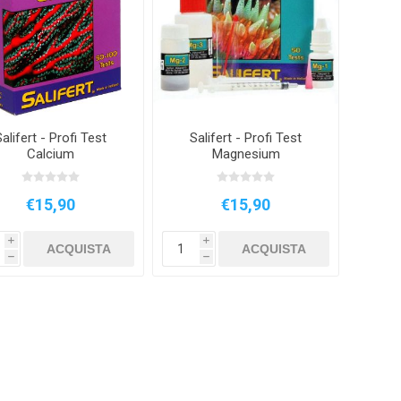
OCI
AMTRA
ZOLUX
AQUAR
Salifert - Profi Test
Salifert - Profi Test
EIM
PRODIBIO
NYOS
AQUA 
Calcium
Magnesium
€15,90
€15,90
i
i
ACQUISTA
ACQUISTA
h
h
Y LED
EDEN
PONTEC
OA