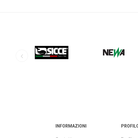
HM
ROWA
HA
ELECTRONICS
INSTR
SICCE
NEWA
JEBAO
SCHEGO
RED
EASY REEFS
TUNZE
S
INFORMAZIONI
PROFIL