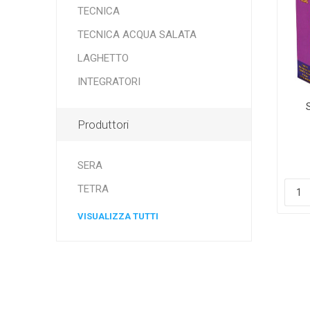
TECNICA ACQUA SALATA
NEWA
ASKOLL
CR
TECNICA
TECNICA
TECNICA ACQUA SALATA
LAGHETTO
INTEGRATORI
OSAGA
MANTOVANI
EH
Produttori
SERA
TETRA
VISUALIZZA TUTTI
SEACHEM
TUNZE
EAS