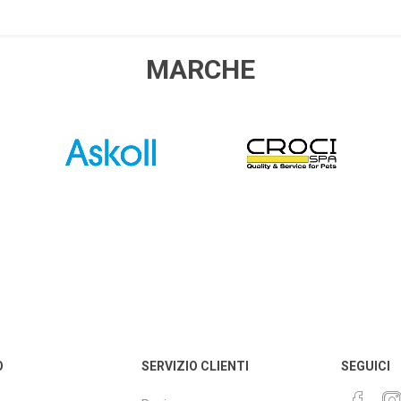
NNA
TWINSTAR
SALIFERT
KORA
UMENTS
ZU
MARCHE
ASKOLL
CROCI
 SEA
FAUNA MARIN
ATI
DU
HG
POLYP LAB
AQUAEL
FERP
O
SERVIZIO CLIENTI
SEGUICI