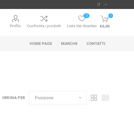
(0)
0
Profilo
Confronta i prodotti
Lista dei desideri
€0,00
HOME PAGE
MARCHE
CONTATTI
UO
HIKARI
SICCE
ORDINA PER