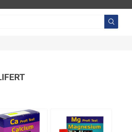
LIFERT
LTEC
AQUILI
AGP
EQ