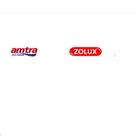
LLEN
JUWEL
JBL
CHT
AMTRA
ZOLUX
PLA
AQPET
AQUAFOREST
LAST
OCEANLIFE