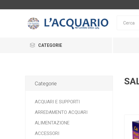
CATEGORIE
ACQUARI E SUPPORTI
ARREDAMENTO ACQUARI
SA
Categorie
ALIMENTAZIONE
SERA
TETRA
DE
ACQUARI E SUPPORTI
LAGHETTO
ARREDAMENTO ACQUARI
INTEGRATORI
ALIMENTAZIONE
ACCESSORI
ACCESSORI