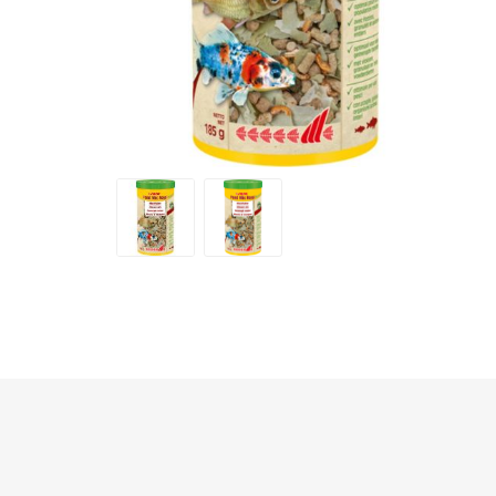
TECNICA ACQUA SALATA
NEWA
ASKOLL
CR
TECNICA
OSAGA
MANTOVANI
EH
SEACHEM
TUNZE
EAS