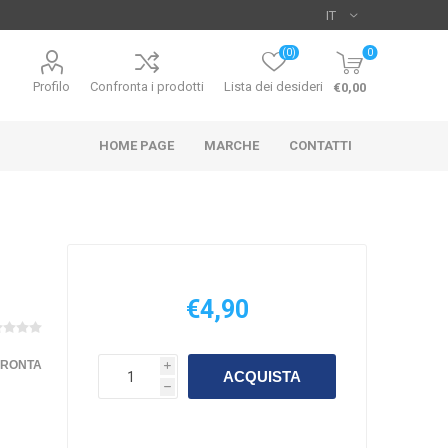
(0)
0
Profilo
Confronta i prodotti
Lista dei desideri
€0,00
HOME PAGE
MARCHE
CONTATTI
€4,90
UO
HIKARI
SICCE
FRONTA
i
ACQUISTA
h