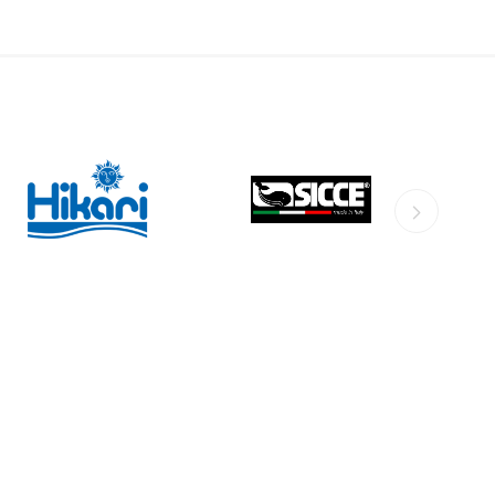
HIKARI
SICCE