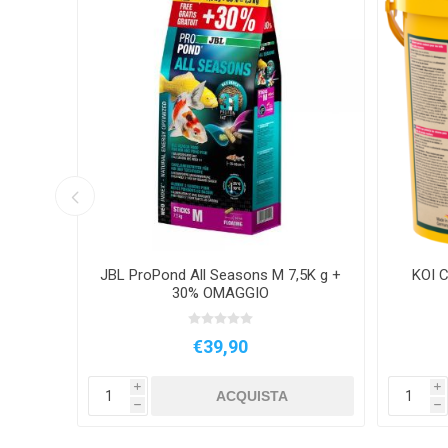
l
JBL ProPond All Seasons M 7,5K g +
KOI 
30% OMAGGIO
€39,90
i
i
ACQUISTA
h
h