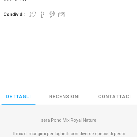
OCI
AMTRA
ZOLUX
AQUAR
Condividi:
EIM
PRODIBIO
NYOS
AQUA 
Y LED
EDEN
PONTEC
OA
DETTAGLI
RECENSIONI
CONTATTACI
sera Pond Mix Royal Nature
Il mix di mangimi per laghetti con diverse specie di pesci