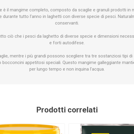
NNA
TWINSTAR
SALIFERT
KORA
UMENTS
ZU
e è il mangime completo, composto da scaglie e granuli prodotti i
ne durante tutto l’anno in laghetti con diverse specie di pesci. Natur
conservanti.
tutto ciò che i pesci da laghetto di diverse specie e dimensioni nece
e forti autodifese.
 SEA
FAUNA MARIN
ATI
DU
aglie, mentre i più grandi possono scegliere tra tre sostanziosi tipi d
ono bocconcini appetitosi speciali. Questo mangime galleggiante man
per lungo tempo e non inquina l’acqua.
HG
POLYP LAB
AQUAEL
FERP
Prodotti correlati