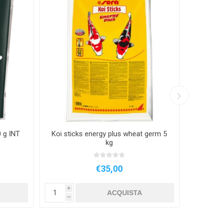
0 g INT
Koi sticks energy plus wheat germ 5
sera
kg
€35,00
i
i
ACQUISTA
h
h