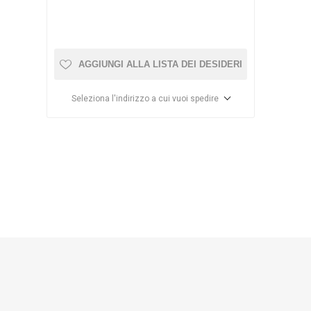
ISTICA
DD
OSAGA
AGGIUNGI ALLA LISTA DEI DESIDERI
Seleziona l'indirizzo a cui vuoi spedire
MEDIC
ECOTECH
AQUA
ILLUMINATION
SE
BIORB
HOBBY