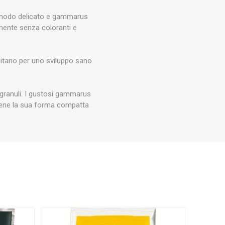
LLEN
JUWEL
JBL
CHT
n modo delicato e gammarus
almente senza coloranti e
ssitano per uno sviluppo sano
PLA
AQPET
AQUAFOREST
i granuli. I gustosi gammarus
tiene la sua forma compatta
LAST
OCEANLIFE