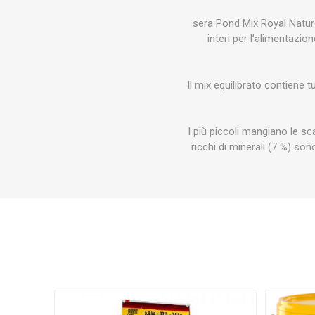
HM
ROWA
HA
ELECTRONICS
INSTR
sera Pond Mix Royal Natur
interi per l’alimentazio
Il mix equilibrato contiene 
JEBAO
SCHEGO
RED
I più piccoli mangiano le sc
ricchi di minerali (7 %) s
EASY REEFS
TUNZE
S