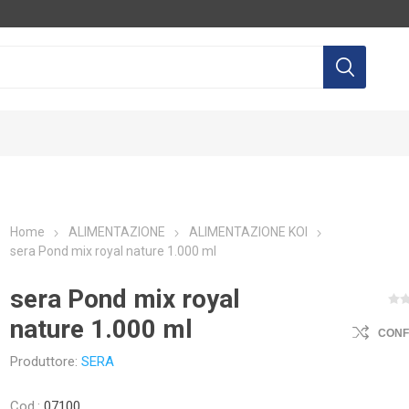
Home
ALIMENTAZIONE
ALIMENTAZIONE KOI
sera Pond mix royal nature 1.000 ml
LTEC
AQUILI
AGP
EQ
sera Pond mix royal
nature 1.000 ml
CON
Produttore:
SERA
Cod.:
07100