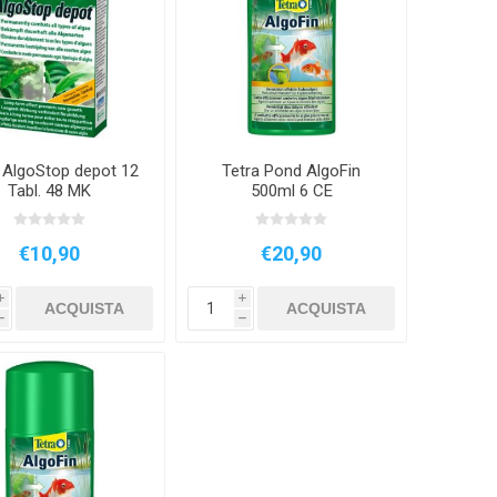
ISTICA
DD
OSAGA
 AlgoStop depot 12
Tetra Pond AlgoFin
MEDIC
ECOTECH
AQUA
Tabl. 48 MK
500ml 6 CE
ILLUMINATION
€10,90
€20,90
i
i
ACQUISTA
ACQUISTA
h
h
SE
BIORB
HOBBY