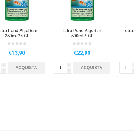
NNA
TWINSTAR
SALIFERT
KORA
UMENTS
ZU
etra Pond AlgoRem
Tetra Pond AlgoRem
Tetra
250ml 24 CE
500ml 6 CE
 SEA
FAUNA MARIN
ATI
DU
€13,90
€22,90
i
i
ACQUISTA
ACQUISTA
h
h
HG
POLYP LAB
AQUAEL
FERP