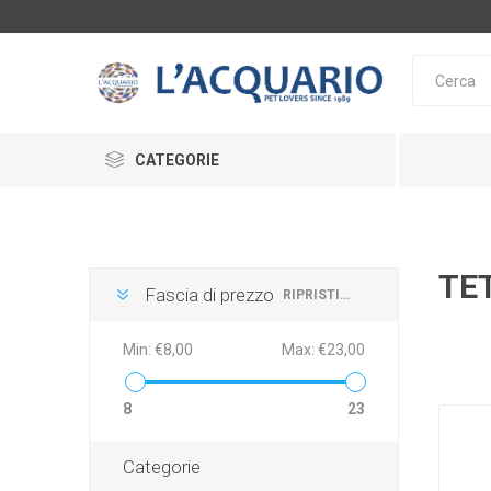
CATEGORIE
ACQUARI E SUPPORTI
ARREDAMENTO ACQUARI
TE
Fascia di prezzo
RIPRISTINA
ALIMENTAZIONE
SERA
TETRA
DE
Min:
€8,00
Max:
€23,00
LAGHETTO
INTEGRATORI
8
23
ACCESSORI
Categorie