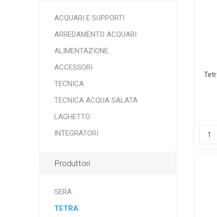
TECNICA ACQUA SALATA
NEWA
ASKOLL
CR
ACQUARI E SUPPORTI
TECNICA
ARREDAMENTO ACQUARI
ALIMENTAZIONE
ACCESSORI
Tetr
OSAGA
MANTOVANI
EH
TECNICA
TECNICA ACQUA SALATA
LAGHETTO
INTEGRATORI
SEACHEM
TUNZE
EAS
Produttori
SERA
TETRA