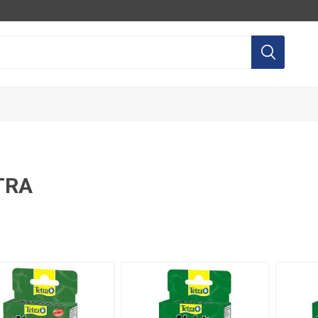
TRA
LTEC
AQUILI
AGP
EQ