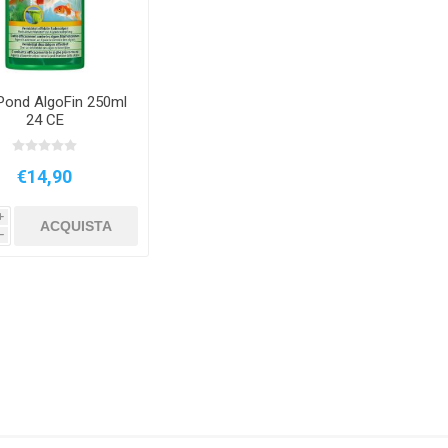
LLEN
JUWEL
JBL
CHT
Pond AlgoFin 250ml
24 CE
PLA
AQPET
AQUAFOREST
€14,90
i
ACQUISTA
h
LAST
OCEANLIFE