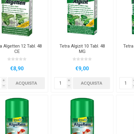
OCI
AMTRA
ZOLUX
AQUAR
a Algetten 12 Tabl. 48
Tetra Algizit 10 Tabl. 48
Tetra
EIM
PRODIBIO
NYOS
AQUA 
CE
MG
€8,90
€9,00
i
i
ACQUISTA
ACQUISTA
h
h
Y LED
EDEN
PONTEC
OA