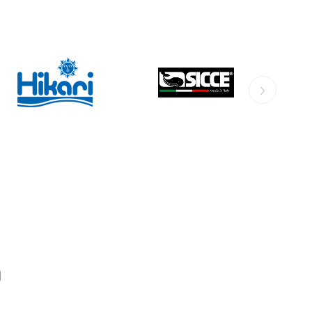
HIKARI
SICCE